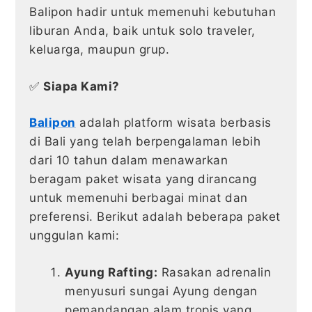
Balipon hadir untuk memenuhi kebutuhan
liburan Anda, baik untuk solo traveler,
keluarga, maupun grup.
✅
Siapa Kami?
Balipon
adalah platform wisata berbasis
di Bali yang telah berpengalaman lebih
dari 10 tahun dalam menawarkan
beragam paket wisata yang dirancang
untuk memenuhi berbagai minat dan
preferensi. Berikut adalah beberapa paket
unggulan kami:
Ayung Rafting:
Rasakan adrenalin
menyusuri sungai Ayung dengan
pemandangan alam tropis yang