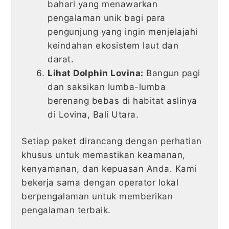
bahari yang menawarkan
pengalaman unik bagi para
pengunjung yang ingin menjelajahi
keindahan ekosistem laut dan
darat.
Lihat Dolphin Lovina:
Bangun pagi
dan saksikan lumba-lumba
berenang bebas di habitat aslinya
di Lovina, Bali Utara.
Setiap paket dirancang dengan perhatian
khusus untuk memastikan keamanan,
kenyamanan, dan kepuasan Anda. Kami
bekerja sama dengan operator lokal
berpengalaman untuk memberikan
pengalaman terbaik.