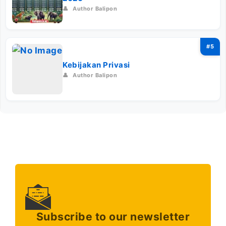
👤
Author Balipon
Kebijakan Privasi
👤
Author Balipon
Subscribe to our newsletter