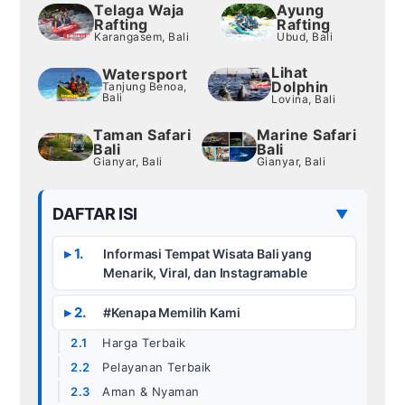
Telaga Waja
Ayung
Rafting
Rafting
Karangasem, Bali
Ubud, Bali
Lihat
Watersport
Dolphin
Tanjung Benoa,
Bali
Lovina, Bali
Taman Safari
Marine Safari
Bali
Bali
Gianyar, Bali
Gianyar, Bali
DAFTAR ISI
▼
Informasi Tempat Wisata Bali yang
Menarik, Viral, dan Instagramable
#Kenapa Memilih Kami
Harga Terbaik
Pelayanan Terbaik
Aman & Nyaman