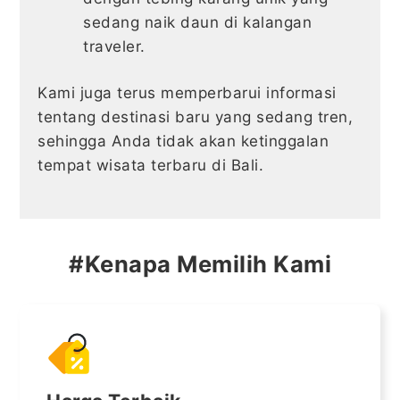
sedang naik daun di kalangan
traveler.
Kami juga terus memperbarui informasi
tentang destinasi baru yang sedang tren,
sehingga Anda tidak akan ketinggalan
tempat wisata terbaru di Bali.
#Kenapa Memilih Kami