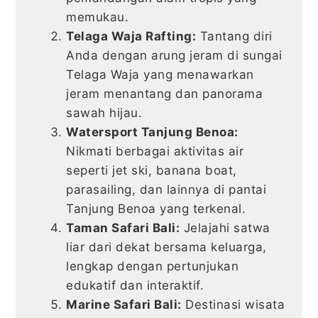
memukau.
Telaga Waja Rafting:
Tantang diri
Anda dengan arung jeram di sungai
Telaga Waja yang menawarkan
jeram menantang dan panorama
sawah hijau.
Watersport Tanjung Benoa:
Nikmati berbagai aktivitas air
seperti jet ski, banana boat,
parasailing, dan lainnya di pantai
Tanjung Benoa yang terkenal.
Taman Safari Bali:
Jelajahi satwa
liar dari dekat bersama keluarga,
lengkap dengan pertunjukan
edukatif dan interaktif.
Marine Safari Bali:
Destinasi wisata